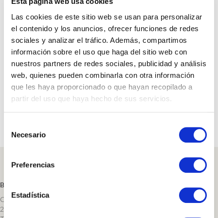
Esta página web usa cookies
Razón Social
: BODEGAS NAVAJAS, S.L.
Las cookies de este sitio web se usan para personalizar
C.I.F.
: B26017830
el contenido y los anuncios, ofrecer funciones de redes
Domicilio social
: Camino Balgarauz, 2, 26370 Navarrete (La
Rioja), España
sociales y analizar el tráfico. Además, compartimos
Teléfono
: 941 440 140
información sobre el uso que haga del sitio web con
Correo electrónico
: info
@bodegasnavajas.com
nuestros partners de redes sociales, publicidad y análisis
Sitio web
:
http://www.bodegasnavajas.es
web, quienes pueden combinarla con otra información
Inscrita en el Registro Mercantil de La Rioja: Tomo 540, Folio
que les haya proporcionado o que hayan recopilado a
141, Hoja LO-1431, Inscripción 12, Asiento 2164.
partir del uso que haya hecho de sus servicios.
Para más información sobre las condiciones de uso, política de
S
privacidad y condiciones generales de venta, puede pulsar
aquí
.
Necesario
e
l
e
Preferencias
CONTACTO
c
c
BODEGAS NAVAJAS S.L.
i
Estadística
Camino Valgarauz 2
ó
26370 - Navarrete - La Rioja - España