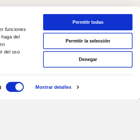
Permitir todas
er funciones
 haga del
Permitir la selección
den
r del uso
Denegar
la cofinanciación del
e la empresa y de su
g
Mostrar detalles