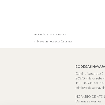
Productos relacionados
POSTS
← Navajas Rosado Crianza
NAVIGATION
BODEGAS NAVAJAS
Camino Valgarauz 2
26370 - Navarrete - 
Tel:
+34 941 440 14
admi@bodegasnavaj
HORARIO DE ATEN
De lunes a viernes: