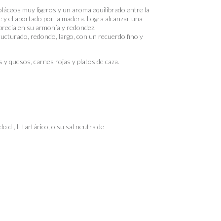
láceos muy ligeros y un aroma equilibrado entre la
e y el aportado por la madera. Logra alcanzar una
aprecia en su armonía y redondez.
ructurado, redondo, largo, con un recuerdo fino y
 y quesos, carnes rojas y platos de caza.
o d-, l- tartárico, o su sal neutra de