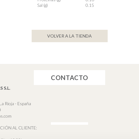
Sal (g)
0.15
VOLVER A LA TIENDA
CONTACTO
 S.L.
La Rioja - España
0
as.com
CIÓN AL CLIENTE: