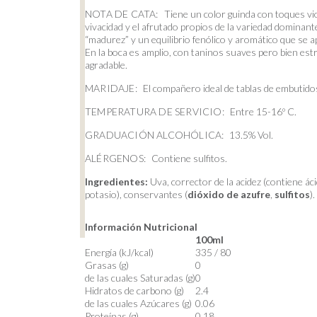
NOTA DE CATA:
Tiene un color guinda con toques vio
vivacidad y el afrutado propios de la variedad dominant
“madurez” y un equilibrio fenólico y aromático que se 
En la boca es amplio, con taninos suaves pero bien est
agradable.
MARIDAJE:
El compañero ideal de tablas de embutidos
TEMPERATURA DE SERVICIO:
Entre 15-16º C.
GRADUACIÓN ALCOHÓLICA:
13.5% Vol.
ALÉRGENOS:
Contiene sulfitos.
Ingredientes:
Uva, corrector de la acidez (contiene ácid
potasio), conservantes (
dióxido de azufre
,
sulfitos
).
Información Nutricional
100ml
Energía (kJ/kcal)
335 / 80
Grasas (g)
0
de las cuales Saturadas (g)
0
Hidratos de carbono (g)
2.4
de las cuales Azúcares (g)
0.06
Proteínas (g)
0.18