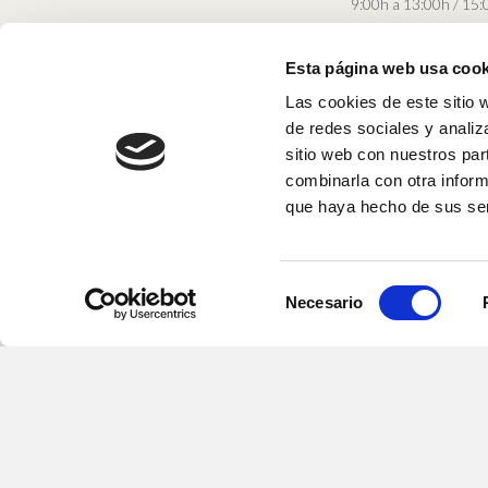
9:00h a 13:00h / 15:
Esta página web usa cook
Las cookies de este sitio 
de redes sociales y analiz
sitio web con nuestros par
combinarla con otra inform
que haya hecho de sus ser
Bodegas Navajas SL e
fondo europeo FEDER
0
entorno.
S
Fondo Europeo de De
Necesario
e
l
e
c
c
Una manera de hace
i
ó