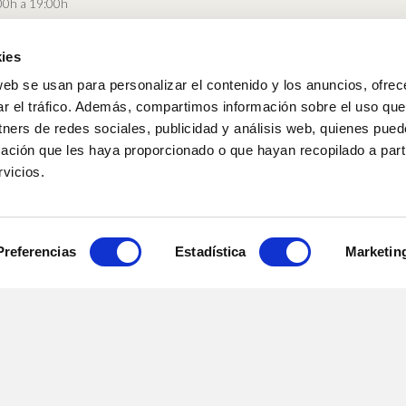
00h a 19:00h
FORMAS DE PAGO
ENVÍOS
DEVOLUCIONES
ies
web se usan para personalizar el contenido y los anuncios, ofrec
Acceso a Facebook
Acceso a Twitter
Acceso a Instagram
ar el tráfico. Además, compartimos información sobre el uso que
tners de redes sociales, publicidad y análisis web, quienes pue
ación que les haya proporcionado o que hayan recopilado a parti
vicios.
n el marco del Programa ICEX Next, ha contado con el apoyo de ICEX y con 
. La finalidad de este apoyo es contribuir al desarrollo internacional d
sarrollo Regional
Preferencias
Estadística
Marketin
r Europa