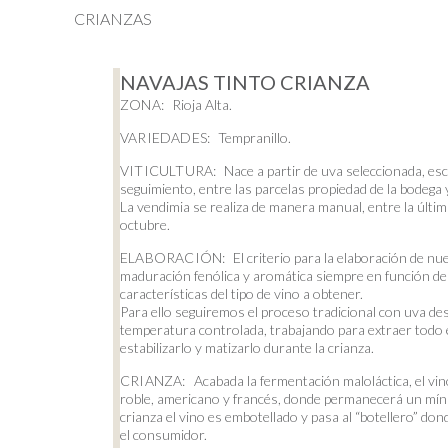
CRIANZAS
NAVAJAS TINTO CRIANZA
ZONA:
Rioja Alta.
VARIEDADES:
Tempranillo.
VITICULTURA:
Nace a partir de uva seleccionada, esc
seguimiento, entre las parcelas propiedad de la bodega 
La vendimia se realiza de manera manual, entre la últi
octubre.
ELABORACIÓN:
El criterio para la elaboración de nu
maduración fenólica y aromática siempre en función de 
características del tipo de vino a obtener.
Para ello seguiremos el proceso tradicional con uva de
temperatura controlada, trabajando para extraer todo e
estabilizarlo y matizarlo durante la crianza.
CRIANZA:
Acabada la fermentación maloláctica, el vino 
roble, americano y francés, donde permanecerá un mín
crianza el vino es embotellado y pasa al “botellero” dond
el consumidor.