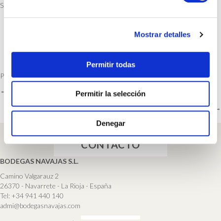
Sal (g)
0.004
e
c
Mostrar detalles
o
n
s
VOLVER A LA TIENDA
Permitir todas
e
Productos relacionados
n
← Vino del Centenario 2017
POSTS
Permitir la selección
t
i
CERRO LOS CURAS 2020 – VIÑEDO SINGULAR →
NAVIGATION
m
Denegar
i
e
CONTACTO
n
BODEGAS NAVAJAS S.L.
t
Camino Valgarauz 2
o
26370 - Navarrete - La Rioja - España
Tel:
+34 941 440 140
admi@bodegasnavajas.com